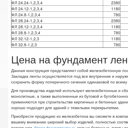
ФЛ 24.24-1,2,3,4
2380
ФЛ 24.12-1,2,3,4
1180
ФЛ 24.8-1,2,3,4
780
ФЛ 28.24-1,2,3,4
2380
ФЛ 28.12-1,2,3,4
1180
ФЛ 28.8-1,2,3,4
780
ФЛ 32.12-1,2,3
1180
ФЛ 32.8-1,2,3
780
Цена на фундамент лен
Данная конструкция представляет собой железобетонную поло
Закладка ленты осуществляется под все внутренние и наруж
сохранить форму поперечного сечения одинаковой по всему
Для производства изделий используют железобетонные и сб
монолитные, а также выполненные из бутовой и бутобетонной
применяются при строительстве кирпичных и бетонных здан
хорошо подходят для зданий с тяжелыми перекрытиями.
Приобрести продукцию из железобетона вы сможете в ком
вашему вниманию широкий выбор изделий, полностью соот
перемычки,
блоки фундаментные
, кольца бетонные, плиты п