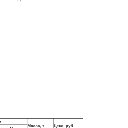
м
Масса, т
Цена, руб