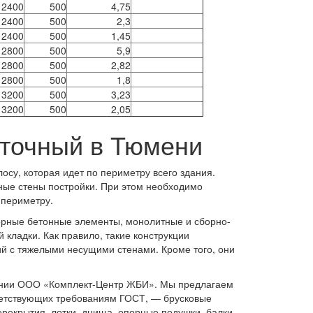
2400
500
4,75
2400
500
2,3
2400
500
1,45
2800
500
5,9
2800
500
2,82
2800
500
1,8
3200
500
3,23
3200
500
2,05
точный в Тюмени
су, которая идет по периметру всего здания.
ные стены постройки. При этом необходимо
 периметру.
орные бетонные элементы, монолитные и сборно-
 кладки. Как правило, такие конструкции
ий с тяжелыми несущими стенами. Кроме того, они
пании ООО «Комплект-Центр ЖБИ». Мы предлагаем
ветствующих требованиям ГОСТ, — брусковые
ерекрытия, лотки, днища, опорные подушки, балки