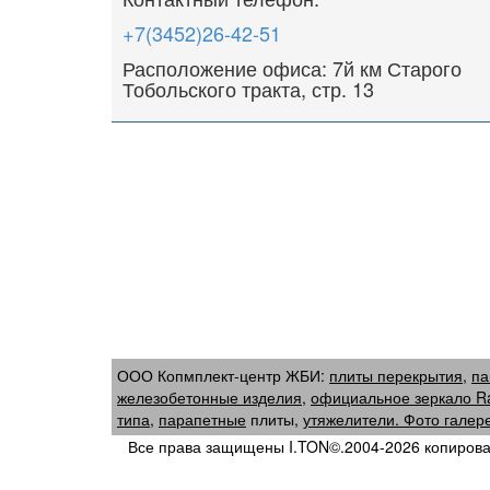
+7(3452)26-42-51
Расположение офиса: 7й км Старого
Тобольского тракта, стр. 13
ООО Копмплект-центр ЖБИ:
плиты перекрытия
,
па
железобетонные изделия
,
официальное зеркало R
типа
,
парапетные
плиты
,
утяжелители.
Фото галер
Все права защищены I.TON©.2004-2026 копирован