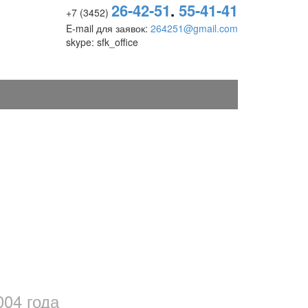
26-42-51
.
55-41-41
+7 (3452)
E-mail для заявок:
264251@gmail.com
skype: sfk_office
такты
004 года