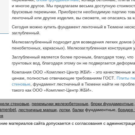
и многое другое. Мы предлагаем весьма доступную стоимость
брусковые перемычки. Приобрести необходимую партию това
ленточный или другие изделия, вы сможете, не опасаясь за к
Сегодня можно купить фундамент ленточный в Тюмени неско
заглубленный.
Мелкозаглубленный подходит для возведения легких домов 
пенобетонных, каркасных). Мелкозаглубленная конструкция у
Заглубленный является более прочным, благодаря тому, что
грунтовых вод, благодаря этому он не подвергается деформ
Компания ООО «Комплект-Центр ЖБИ» - это качественные ж
ценам, полностью отвечающие требованиям ГОСТ.
Плиты п
стеновые
, фундамент лестничный в Тюмени найти не пробле
такого как ООО «Комплект-Центр ЖБИ».
нели стеновые
,
перемычки железобетонные
,
блоки фундаментные
amenbet
,
лестничные марши
,
лотки
,
балки
фундаментные
,
бордюр 
ея
ие материалов сайта допускается с согласования с администраци