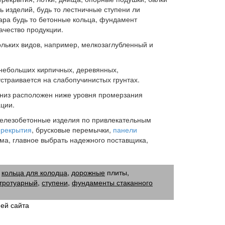
 изделий, будь то лестничные ступени ли
ра будь то бетонные кольца, фундамент
ачество продукции.
льких видов, например, мелкозаглубленный и
(небольших кирпичных, деревянных,
страивается на слабопучинистых грунтах.
 низ расположен ниже уровня промерзания
ации.
елезобетонные изделия по привлекательным
ерекрытия
, брусковые перемычки,
панели
ма, главное выбрать надежного поставщика,
,
кольца для колодца
,
дорожные
плиты
,
тротуарный
,
ступени
,
фундаменты стаканного
ей сайта